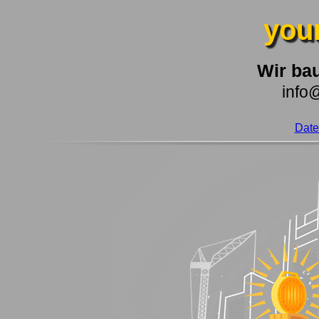
you
Wir bau
info
Date